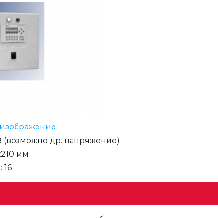
 изображение
В (возможно др. напряжение)
х210 мм
в
:
16
у