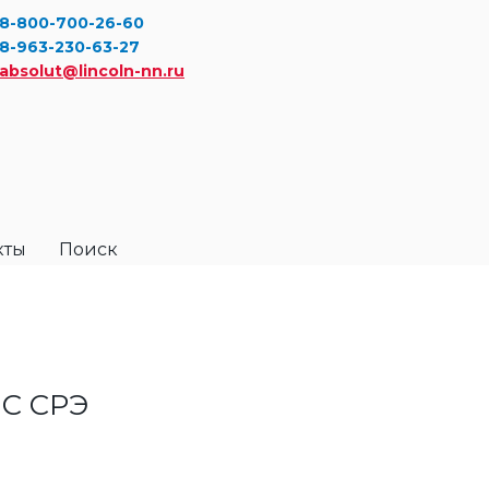
8-800-700-26-60
8-963-230-63-27
absolut@lincoln-nn.ru
кты
Поиск
 С CРЭ