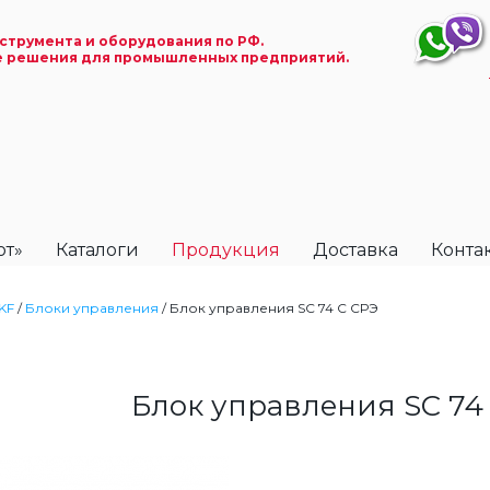
струмента и оборудования по РФ.
е решения для промышленных предприятий.
ют»
Каталоги
Продукция
Доставка
Конта
KF
/
Блоки управления
/
Блок управления SC 74 С CРЭ
Блок управления SC 74