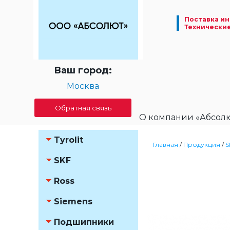
Поставка ин
Технически
Ваш город:
Москва
Обратная связь
О компании «Абсол
Tyrolit
Главная
/
Продукция
/
S
SKF
Ross
Siemens
Подшипники