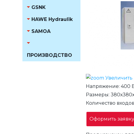
GSNK
HAWE Hydraulik
SAMOA
ПРОИЗВОДСТВО
Увеличить
Напряжение
:
400 
Размеры
:
380х380
Количество входо
Оформить заявк