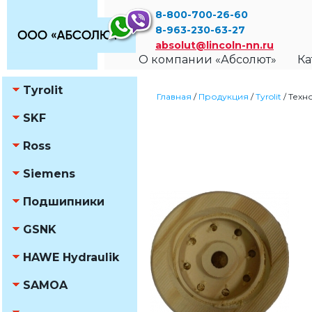
8-800-700-26-60
8-963-230-63-27
absolut@lincoln-nn.ru
О компании «Абсолют»
Ка
Tyrolit
Главная
/
Продукция
/
Tyrolit
/
Техн
SKF
Ross
Siemens
Подшипники
GSNK
HAWE Hydraulik
SAMOA