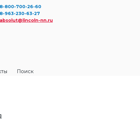
8-800-700-26-60
8-963-230-63-27
absolut@lincoln-nn.ru
кты
Поиск
я