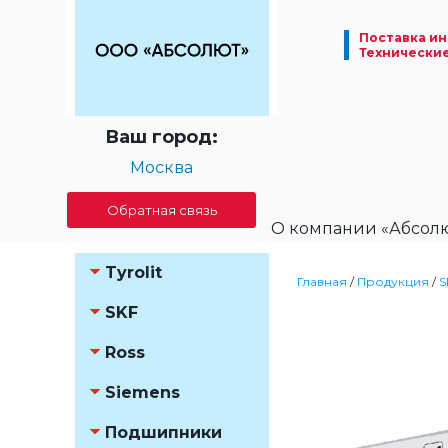
Поставка ин
Технически
Ваш город:
Москва
Обратная связь
О компании «Абсол
Tyrolit
Главная
/
Продукция
/
S
SKF
Ross
Siemens
Подшипники