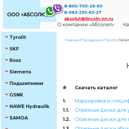
8-800-700-26-60
8-963-230-63-27
absolut@lincoln-nn.ru
О компании «Абсолют»
Ка
Tyrolit
Главная
/
Продукция
/
Tyrolit
/
Ката
SKF
Ross
Siemens
Подшипники
#
Скачать каталог
GSNK
1.
Маркировка и специ
HAWE Hydraulik
1.1.
Отрезные диски для
SAMOA
1.2.
Отрезные диски для
1.3.
Отрезные диски абра