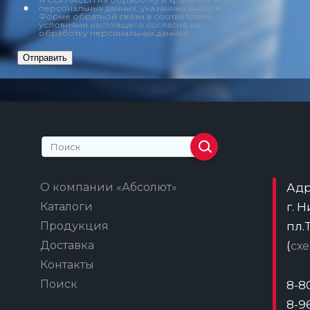
персональных данных, указанных мною в
Форме обратной связи в соответствии с
условиями настоящего согласия на
обработку персональных данных.
Отправить
О компании «Абсолют»
Адр
Каталоги
г. 
Продукция
пл.
Доставка
(
сх
Контакты
Поиск
8-8
8-9