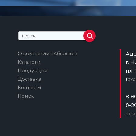
О компании «Абсолют»
Адр
Каталоги
г. 
Продукция
пл.
Доставка
(
сх
Контакты
Поиск
8-8
8-9
abs