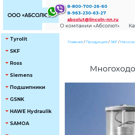
8-800-700-26-60
8-963-230-63-27
absolut@lincoln-nn.ru
О компании «Абсолют»
Ка
Tyrolit
Главная
/
Продукция
/
SKF
/
Насосы
SKF
Ross
Многоходо
Siemens
Подшипники
GSNK
HAWE Hydraulik
SAMOA