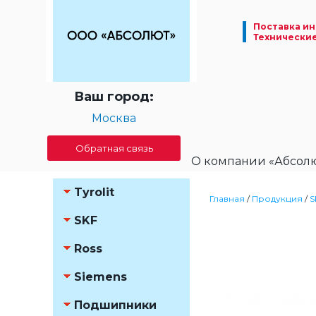
Поставка ин
Технически
Ваш город:
Москва
Обратная связь
О компании «Абсол
Tyrolit
Главная
/
Продукция
/
S
SKF
Ross
Siemens
Подшипники