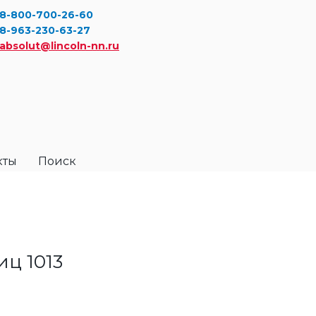
8-800-700-26-60
8-963-230-63-27
absolut@lincoln-nn.ru
кты
Поиск
ц 1013