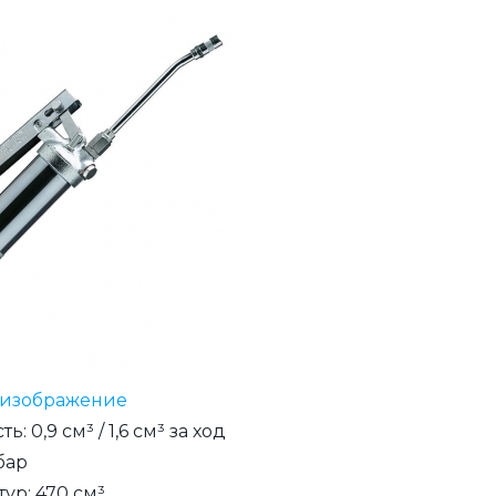
 изображение
сть
:
0,9 см³ / 1,6 см³ за ход
бар
тур
:
470 см³