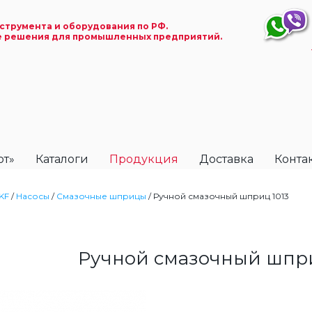
струмента и оборудования по РФ.
е решения для промышленных предприятий.
ют»
Каталоги
Продукция
Доставка
Конта
KF
/
Насосы
/
Смазочные шприцы
/
Ручной смазочный шприц 1013
Ручной смазочный шпри