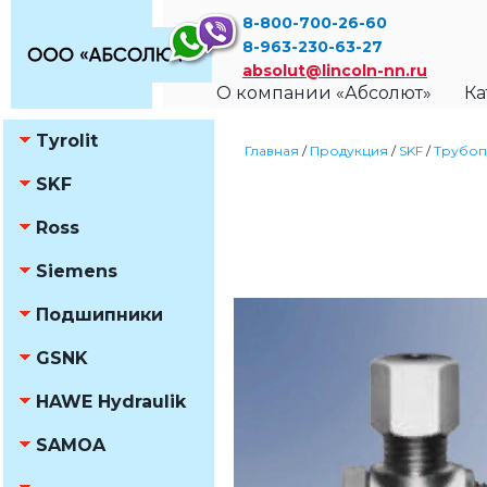
8-800-700-26-60
8-963-230-63-27
absolut@lincoln-nn.ru
О компании «Абсолют»
Ка
Tyrolit
Главная
/
Продукция
/
SKF
/
Трубоп
SKF
Ross
Siemens
Подшипники
GSNK
HAWE Hydraulik
SAMOA