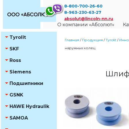
8-800-700-26-60
8-963-230-63-27
absolut@lincoln-nn.ru
О компании «Абсолют»
Ка
Tyrolit
Главная
/
Продукция
/
Tyrolit
/
Инно
наружных колец
SKF
Ross
Siemens
Шлифо
Подшипники
GSNK
HAWE Hydraulik
SAMOA