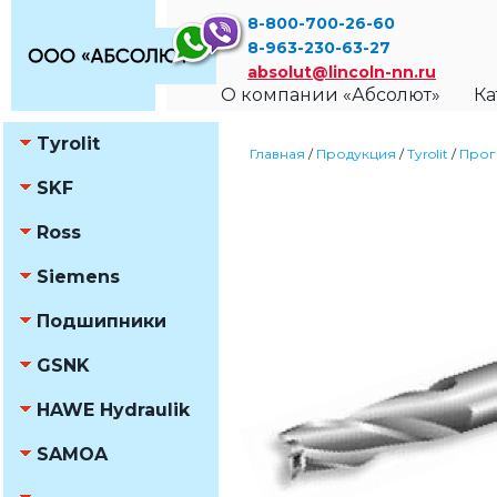
8-800-700-26-60
8-963-230-63-27
absolut@lincoln-nn.ru
О компании «Абсолют»
Ка
Tyrolit
Главная
/
Продукция
/
Tyrolit
/
Прог
SKF
Ross
Siemens
Подшипники
GSNK
HAWE Hydraulik
SAMOA