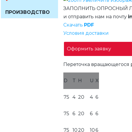
Увеличить изобра
ЗАПОЛНИТЬ ОПРОСНЫЙ 
ПРОИЗВОДСТВО
и отправить нам на почту
i
Скачать
PDF
Условия доставки
Оформить заявку
Переточка вращающегося 
D
T
H
U
X
75
4
20
4
6
75
6
20
6
6
75
10
20
10
6