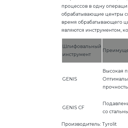
процессов в одну операци
обрабатывающие центры с
время обрабатывающего ци
являются инструментом, к
Шлифовальный
Преимуще
инструмент
Высокая п
GENIS
Оптимальн
прочность
Подавлени
GENIS CF
со стальн
Производитель:
Tyrolit