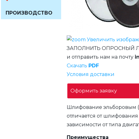
ПРОИЗВОДСТВО
Увеличить изобра
ЗАПОЛНИТЬ ОПРОСНЫЙ 
и отправить нам на почту
i
Скачать
PDF
Условия доставки
Оформить заявку
Шлифование эльборовым (C
отличается от шлифования
зависимости от типа двиг
Преимущества