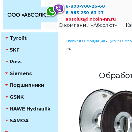
8-800-700-26-60
8-963-230-63-27
absolut@lincoln-nn.ru
О компании «Абсолют»
Ка
Tyrolit
Главная
/
Продукция
/
Tyrolit
/
Совр
CF
SKF
Ross
Siemens
Обработ
Подшипники
GSNK
HAWE Hydraulik
SAMOA