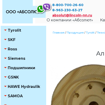
8-800-700-26-60
8-963-230-63-27
absolut@lincoln-nn.ru
О компании «Абсолют»
Ка
Tyrolit
Главная
/
Продукция
/
Tyrolit
/
Техн
SKF
Ross
Ал
Siemens
Подшипники
GSNK
HAWE Hydraulik
SAMOA